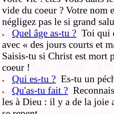
vide du coeur ? Votre nom es
négligez pas le si grand sal
Quel âge as-tu ?
Toi qui e
avec « des jours courts et m
Saisis-tu si Christ est mort
coeur !
Qui es-tu ?
Es-tu un péch
Qu'as-tu fait ?
Reconnaiss
les à Dieu : il y a de la joi
se repent